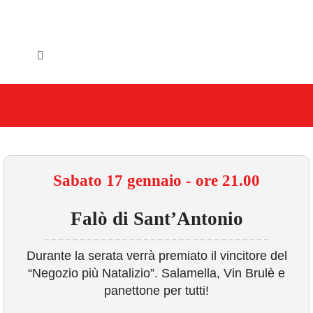
Salta
al
contenuto
Toggle
Navigation
HOME
IL COMUNE
GLI UFFICI
Sabato 17 gennaio - ore 21.00
SERVIZI E UTILITA’
Falò di Sant’Antonio
AREE TEMATICHE
Durante la serata verrà premiato il vincitore del
“Negozio più Natalizio”. Salamella, Vin Brulè e
VIVERE VANZAGO
panettone per tutti!