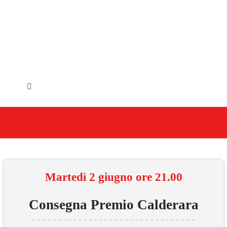
Salta
al
contenuto
Toggle
Navigation
HOME
IL COMUNE
GLI UFFICI
Martedì 2 giugno ore 21.00
SERVIZI E UTILITA’
Consegna Premio Calderara
AREE TEMATICHE