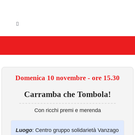
Salta
al
contenuto
Toggle
Navigation
HOME
IL COMUNE
GLI UFFICI
Domenica 10 novembre - ore 15.30
SERVIZI E UTILITA’
Carramba che Tombola!
AREE TEMATICHE
Con ricchi premi e merenda
VIVERE VANZAGO
Luogo
: Centro gruppo solidarietà Vanzago