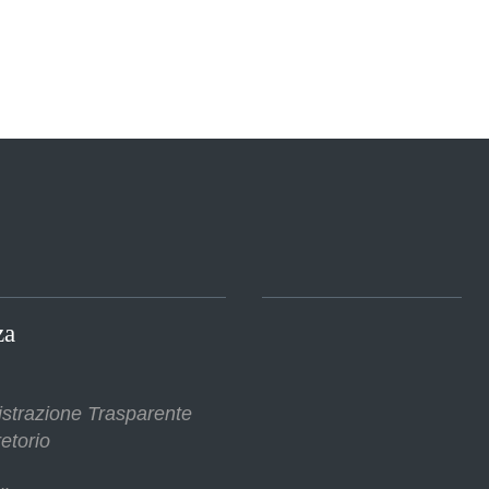
za
strazione Trasparente
etorio