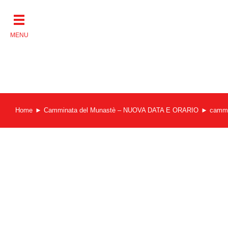
Salta
al
contenuto
Home
Camminata del Munastè – NUOVA DATA E ORARIO
cammi