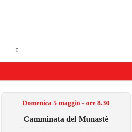
Salta
al
contenuto
Toggle
Navigation
HOME
IL COMUNE
GLI UFFICI
Domenica 5 maggio - ore 8.30
SERVIZI E UTILITA’
Camminata del Munastè
AREE TEMATICHE