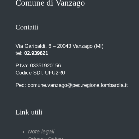
Comune di Vanzago
COMUNICAZIONE
Contatti
Via Garibaldi, 6 – 20043 Vanzago (MI)
tel:
02.939621
P.Iva: 03351920156
Codice SDI: UFU2R0
Pec: comune.vanzago@pec.regione.lombardia.it
Link utili
Note legali