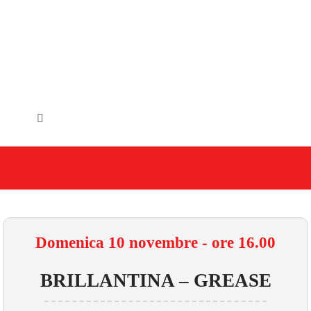
Salta
al
contenuto
Toggle
Navigation
HOME
IL COMUNE
GLI UFFICI
Domenica 10 novembre - ore 16.00
SERVIZI E UTILITA’
BRILLANTINA – GREASE
AREE TEMATICHE