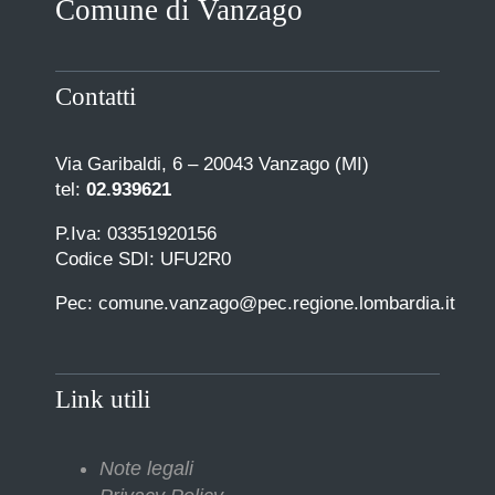
Comune di Vanzago
COMUNICAZIONE
Contatti
Via Garibaldi, 6 – 20043 Vanzago (MI)
tel:
02.939621
P.Iva: 03351920156
Codice SDI: UFU2R0
Pec: comune.vanzago@pec.regione.lombardia.it
Link utili
Note legali