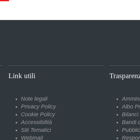
Link utili
Trasparen
Note legali
Ammini
Privacy Policy
Albo Pr
Cookie Policy
Bilanci
Accessibilità
Bandi d
Siti Tematici
Pubblic
Webmail
Respon