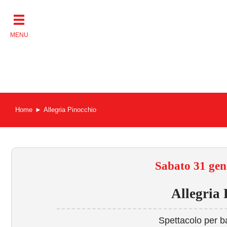
Salta
al
contenuto
Home
Allegria Pinocchio
Sabato 31 gen
Allegria 
Spettacolo per b