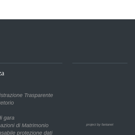
za
strazione Trasparente
etorio
i gara
azioni di Matrimonio
project by fantanet
sabile protezione dati