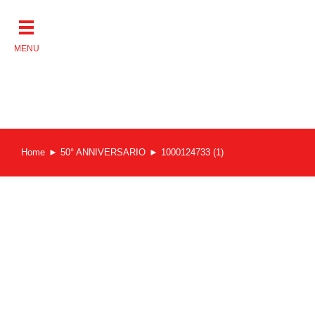
Salta
al
contenuto
Home
50° ANNIVERSARIO
1000124733 (1)