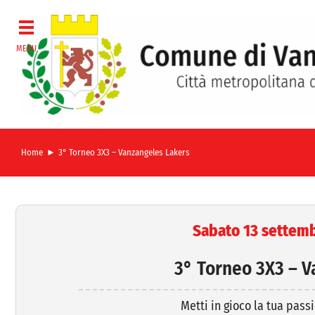
Salta
al
contenuto
Home
3° Torneo 3X3 – Vanzangeles Lakers
Sabato 13 settemb
3° Torneo 3X3 – V
Metti in gioco la tua pass