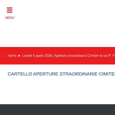
Salta
al
contenuto
Home
Lunedi 6 aprile 2026 | Apertura straordinaria Cimiteri di via P.
CARTELLO APERTURE STRAORDINARIE CIMITE