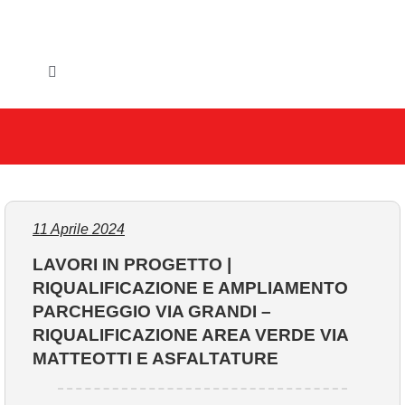
Salta
al
contenuto
Toggle
Navigation
HOME
IL COMUNE
GLI UFFICI
11 Aprile 2024
LAVORI IN PROGETTO |
SERVIZI E UTILITA’
RIQUALIFICAZIONE E AMPLIAMENTO
PARCHEGGIO VIA GRANDI –
AREE TEMATICHE
RIQUALIFICAZIONE AREA VERDE VIA
MATTEOTTI E ASFALTATURE
VIVERE VANZAGO