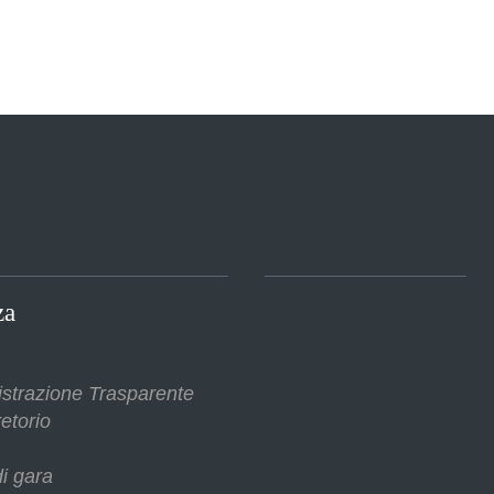
za
strazione Trasparente
etorio
i gara