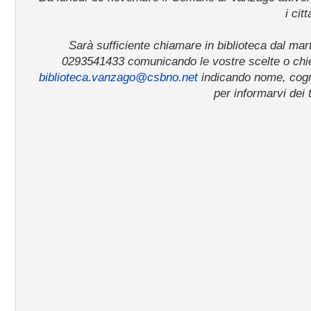
i citt
Sarà sufficiente chiamare in biblioteca dal mar
0293541433 comunicando le vostre scelte o chied
biblioteca.vanzago@csbno.net
i
ndicando nome, cogno
per informarvi dei