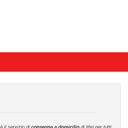
 il servizio di
consegna a domicilio
di libri per tutti