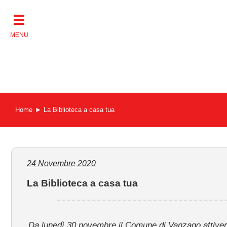
Salta
al
contenuto
Home
La Biblioteca a casa tua
24 Novembre 2020
La Biblioteca a casa tua
Da lunedì 30 novembre il Comune di Vanzago attiverà