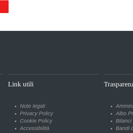
O
Link utili
Trasparen
Note legali
Ammini
Privacy Policy
Albo Pr
Cookie Policy
Bilanci
Accessibilità
Bandi d