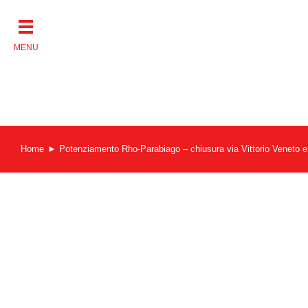
Salta
al
contenuto
Home
Potenziamento Rho-Parabiago – chiusura via Vittorio Veneto e 