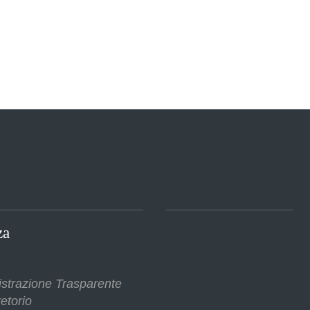
za
strazione Trasparente
etorio