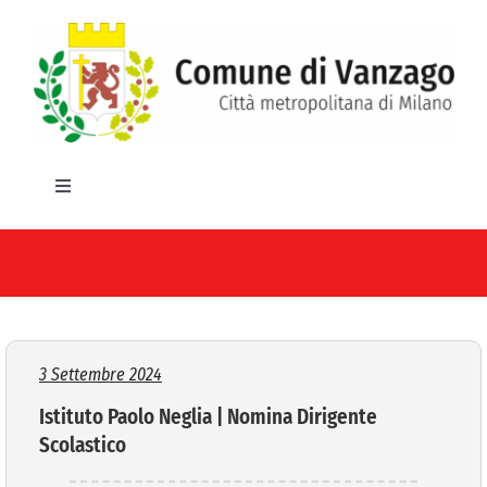
Salta
al
contenuto
Toggle
Navigation
HOME
IL COMUNE
GLI UFFICI
3 Settembre 2024
Istituto Paolo Neglia | Nomina Dirigente
SERVIZI E UTILITA’
Scolastico
AREE TEMATICHE