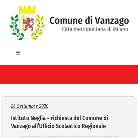
Salta
al
contenuto
Toggle
Navigation
HOME
IL COMUNE
GLI UFFICI
24 Settembre 2020
Istituto Neglia – richiesta del Comune di
SERVIZI E UTILITA’
Vanzago all’Ufficio Scolastico Regionale
AREE TEMATICHE