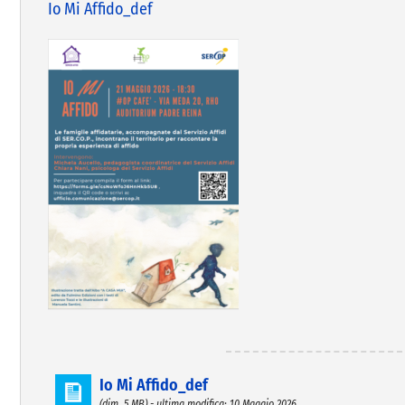
Io Mi Affido_def
Io Mi Affido_def
(dim. 5 MB) - ultima modifica: 10 Maggio 2026