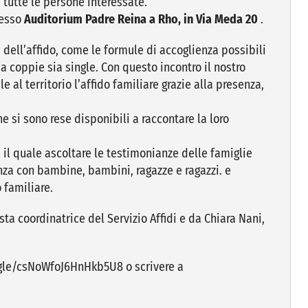
 tutte le persone interessate.
esso
Auditorium Padre Reina a Rho, in Via Meda 20
.
dell’affido, come le formule di accoglienza possibili
ia coppie sia single. Con questo incontro il nostro
e al territorio l’affido familiare grazie alla presenza,
che si sono rese disponibili a raccontare la loro
il quale ascoltare le testimonianze delle famiglie
nza con bambine, bambini, ragazze e ragazzi. e
 familiare.
ta coordinatrice del Servizio Affidi e da Chiara Nani,
ms.gle/csNoWfoJ6HnHkb5U8 o scrivere a