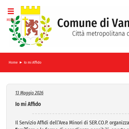
Salta
al
contenuto
Home
Io mi Affido
13 Maggio 2026
Io mi Affido
Il Servizio Affidi dell’Area Minori di SER.CO.P. organizz