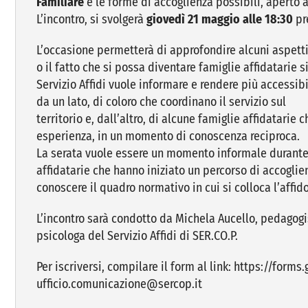
Familiare
e le forme di accoglienza possibili, aperto a
L’incontro, si svolgerà
giovedì 21 maggio alle 18:30
pr
L’occasione permetterà di approfondire alcuni aspetti 
o il fatto che si possa diventare famiglie affidatarie s
Servizio Affidi vuole informare e rendere più accessibil
da un lato, di coloro che coordinano il servizio sul
territorio e, dall’altro, di alcune famiglie affidatarie 
esperienza, in un momento di conoscenza reciproca.
La serata vuole essere un momento informale durante 
affidatarie che hanno iniziato un percorso di accoglie
conoscere il quadro normativo in cui si colloca l’affido
L’incontro sarà condotto da Michela Aucello, pedagogis
psicologa del Servizio Affidi di SER.CO.P.
Per iscriversi, compilare il form al link: https://for
ufficio.comunicazione@sercop.it