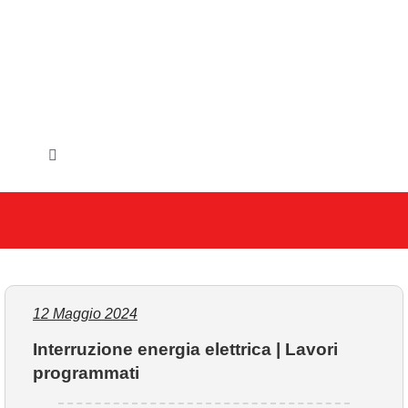
Salta
al
contenuto
Toggle
Navigation
HOME
IL COMUNE
GLI UFFICI
12 Maggio 2024
Interruzione energia elettrica | Lavori
SERVIZI E UTILITA’
programmati
AREE TEMATICHE