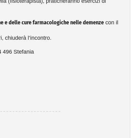
a (fisioterapista), praticheranno esercizi di
e e delle cure farmacologiche nelle demenze
con il
, chiuderà l’incontro.
4 496 Stefania