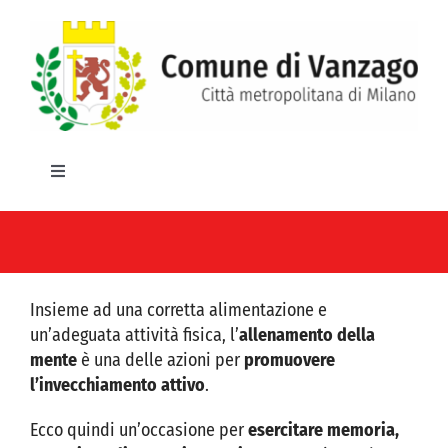
Salta
al
contenuto
Toggle
Navigation
HOME
IL COMUNE
Insieme ad una corretta alimentazione e
GLI UFFICI
un’adeguata attività fisica, l’
allenamento della
mente
è una delle azioni per
promuovere
l’invecchiamento attivo
.
SERVIZI E UTILITA’
Ecco quindi un’occasione per
esercitare memoria,
AREE TEMATICHE