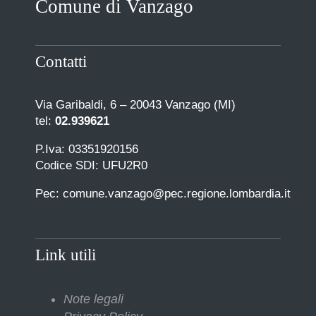
Comune di Vanzago
COMUNICAZIONE
Contatti
Via Garibaldi, 6 – 20043 Vanzago (MI)
tel:
02.939621
P.Iva: 03351920156
Codice SDI: UFU2R0
Pec: comune.vanzago@pec.regione.lombardia.it
Link utili
Note legali