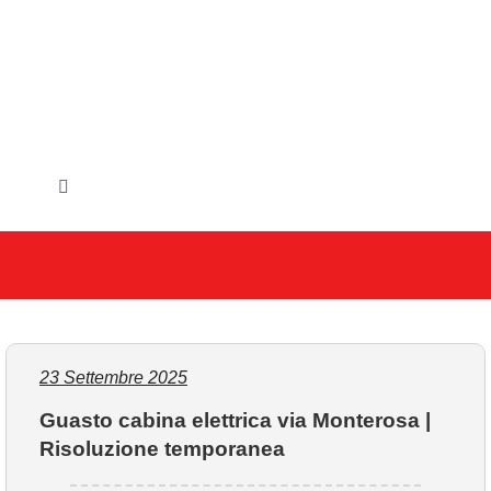
Salta
al
contenuto
Toggle
Navigation
HOME
IL COMUNE
GLI UFFICI
23 Settembre 2025
Guasto cabina elettrica via Monterosa |
SERVIZI E UTILITA’
Risoluzione temporanea
AREE TEMATICHE