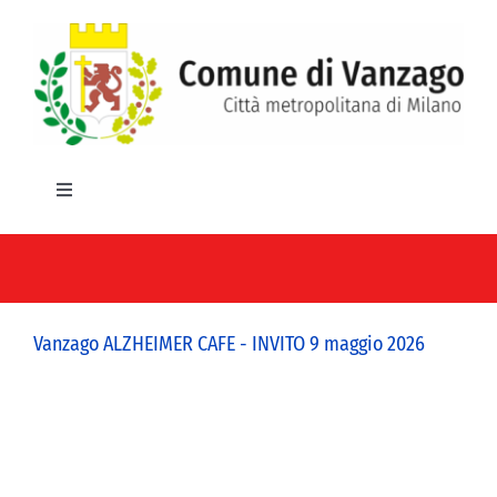
Salta
al
contenuto
Toggle
Navigation
HOME
IL COMUNE
Vanzago ALZHEIMER CAFE - INVITO 9 maggio 2026
GLI UFFICI
SERVIZI E UTILITA’
AREE TEMATICHE