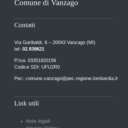
Comune di Vanzago
COMUNICAZIONE
Contatti
Via Garibaldi, 6 – 20043 Vanzago (MI)
tel:
02.939621
P.Iva: 03351920156
Codice SDI: UFU2R0
Pec: comune.vanzago@pec.regione.lombardia.it
Link utili
Note legali