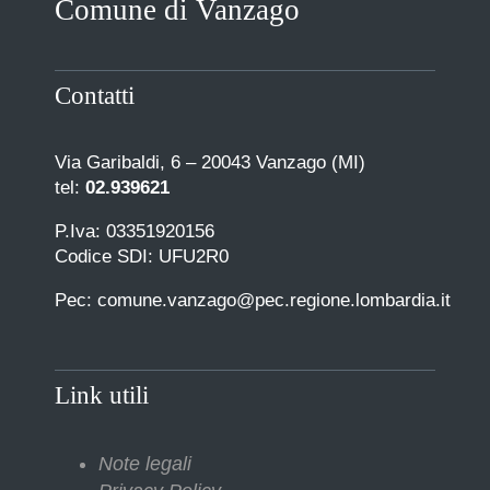
Comune di Vanzago
COMUNICAZIONE
Contatti
Via Garibaldi, 6 – 20043 Vanzago (MI)
tel:
02.939621
P.Iva: 03351920156
Codice SDI: UFU2R0
Pec: comune.vanzago@pec.regione.lombardia.it
Link utili
Note legali