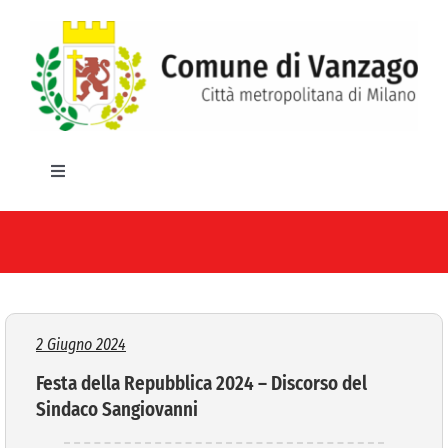
Salta
al
contenuto
Toggle
Navigation
HOME
IL COMUNE
GLI UFFICI
2 Giugno 2024
Festa della Repubblica 2024 – Discorso del
SERVIZI E UTILITA’
Sindaco Sangiovanni
AREE TEMATICHE