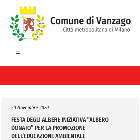
Salta
al
contenuto
Toggle
Navigation
HOME
IL COMUNE
GLI UFFICI
20 Novembre 2020
FESTA DEGLI ALBERI: INIZIATIVA ”ALBERO
SERVIZI E UTILITA’
DONATO” PER LA PROMOZIONE
DELL’EDUCAZIONE AMBIENTALE
AREE TEMATICHE