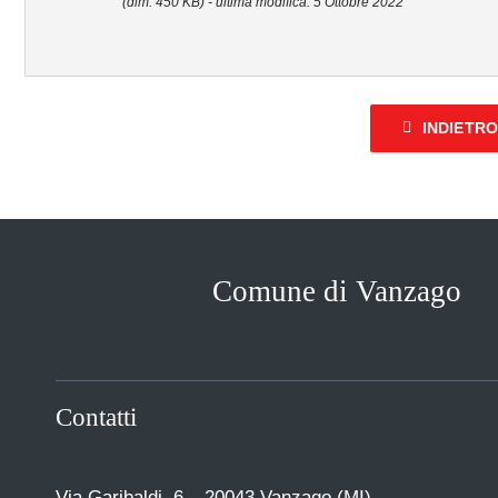
(dim. 450 KB) - ultima modifica: 5 Ottobre 2022
INDIETR
Comune di Vanzago
Contatti
Via Garibaldi, 6 – 20043 Vanzago (MI)