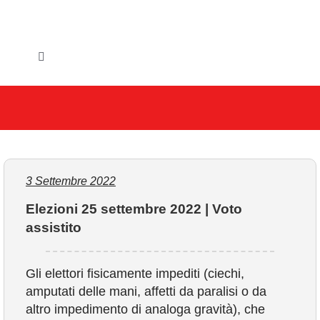
Salta
al
contenuto
Toggle
Navigation
HOME
IL COMUNE
GLI UFFICI
3 Settembre 2022
Elezioni 25 settembre 2022 | Voto
SERVIZI E UTILITA’
assistito
AREE TEMATICHE
Gli elettori fisicamente impediti (ciechi,
amputati delle mani, affetti da paralisi o da
VIVERE VANZAGO
altro impedimento di analoga gravità), che