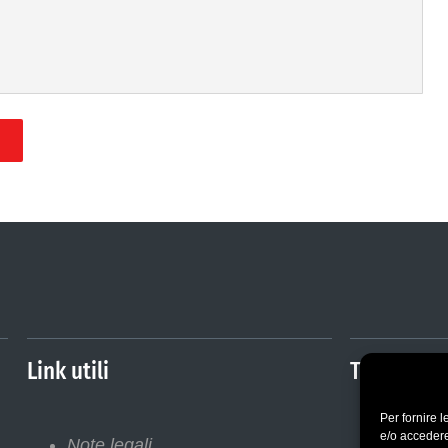
Link utili
Trasparen
Per fornire 
e/o accedere
Note legali
Ammini