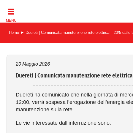
Salta
al
contenuto
Home
Duereti | Comunicata manutenzione rete elettrica – 20/5 dalle 
20 Maggio 2026
Duereti | Comunicata manutenzione rete elettrica 
Duereti ha comunicato che nella giornata di merco
12:00, verrà sospesa l’erogazione dell’energia ele
manutenzione sulla rete.
Le vie interessate dall’interruzione sono: