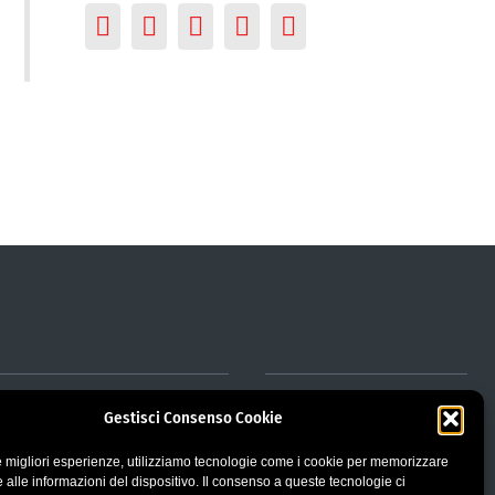
za
Gestisci Consenso Cookie
le migliori esperienze, utilizziamo tecnologie come i cookie per memorizzare
 alle informazioni del dispositivo. Il consenso a queste tecnologie ci
strazione Trasparente