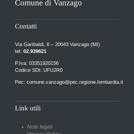
Comune di Vanzago
COMUNICAZIONE
Contatti
Via Garibaldi, 6 – 20043 Vanzago (MI)
tel:
02.939621
P.Iva: 03351920156
Codice SDI: UFU2R0
Pec: comune.vanzago@pec.regione.lombardia.it
Link utili
Note legali