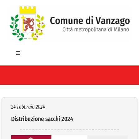
Salta
al
contenuto
Toggle
Navigation
HOME
IL COMUNE
GLI UFFICI
24 Febbraio 2024
Distribuzione sacchi 2024
SERVIZI E UTILITA’
AREE TEMATICHE