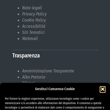
Note legali
Privacy Policy
Cookie Policy
Accessibilità
Siti Tematici
Webmail
Trasparenza
Amministrazione Trasparente
Albo Pretorio
Bilanci
Gestisci Consenso Cookie
Bandi di gara
Pubblicazioni di Matrimonio
Per fornire le migliori esperienze, utilizziamo tecnologie come i cookie per
Responsabile protezione dati (RPD)
memorizzare e/o accedere alle informazioni del dispositivo. Il consenso a queste
tecnologie ci permetterà di elaborare dati come il comportamento di navigazione o