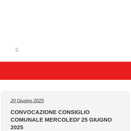
Salta
al
contenuto
Toggle
Navigation
HOME
IL COMUNE
GLI UFFICI
20 Giugno 2025
CONVOCAZIONE CONSIGLIO
SERVIZI E UTILITA’
COMUNALE MERCOLEDI’ 25 GIUGNO
2025
AREE TEMATICHE