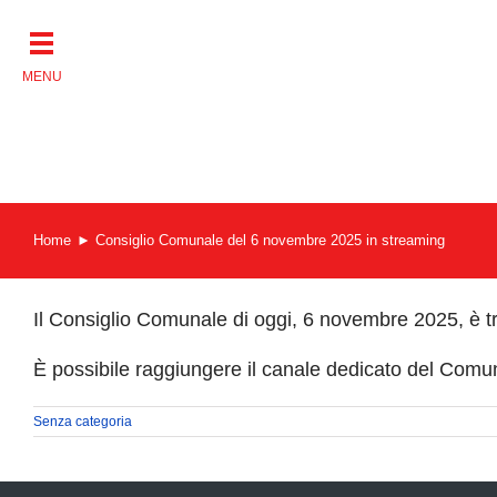
Salta
al
contenuto
Home
Consiglio Comunale del 6 novembre 2025 in streaming
Il Consiglio Comunale di oggi, 6 novembre 2025, è t
È possibile raggiungere il canale dedicato del Comu
Senza categoria