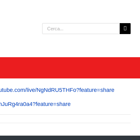
Cerca
per:
youtube.com/live/NgNdRU5THFo?feature=share
e/hJuRg4ra0a4?feature=share