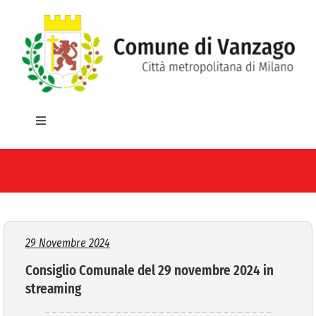
Salta
al
contenuto
Toggle
Navigation
HOME
IL COMUNE
GLI UFFICI
29 Novembre 2024
Consiglio Comunale del 29 novembre 2024 in
SERVIZI E UTILITA’
streaming
AREE TEMATICHE