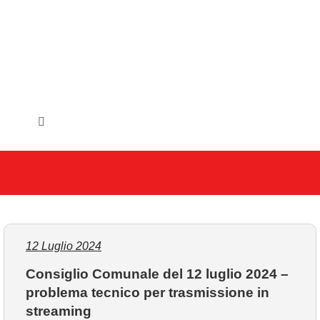
Salta
al
contenuto
Toggle
Navigation
HOME
IL COMUNE
GLI UFFICI
12 Luglio 2024
Consiglio Comunale del 12 luglio 2024 –
SERVIZI E UTILITA’
problema tecnico per trasmissione in
streaming
AREE TEMATICHE