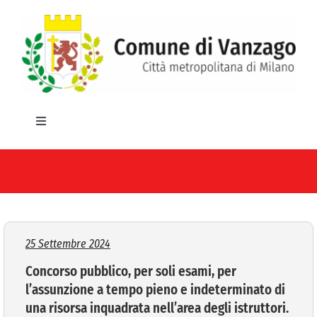
Salta
al
contenuto
Toggle
Navigation
HOME
IL COMUNE
GLI UFFICI
25 Settembre 2024
Concorso pubblico, per soli esami, per
SERVIZI E UTILITA’
l’assunzione a tempo pieno e indeterminato di
una risorsa inquadrata nell’area degli istruttori.
AREE TEMATICHE