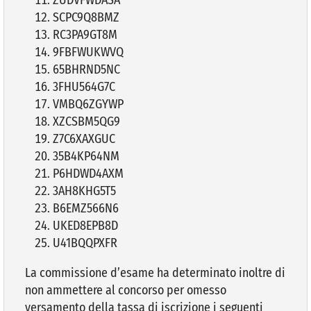
SCPC9Q8BMZ
RC3PA9GT8M
9FBFWUKWVQ
65BHRND5NC
3FHU564G7C
VMBQ6ZGYWP
XZCSBM5QG9
Z7C6XAXGUC
35B4KP64NM
P6HDWD4AXM
3AH8KHG5T5
B6EMZ566N6
UKED8EPB8D
U41BQQPXFR
La commissione d’esame ha determinato inoltre di
non ammettere al concorso per omesso
versamento della tassa di iscrizione i seguenti