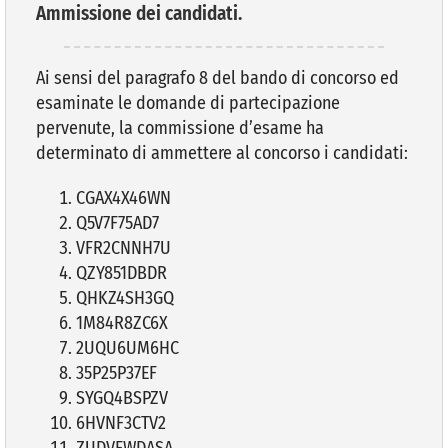
Ammissione dei candidati.
VIVERE VANZAGO
Ai sensi del paragrafo 8 del bando di concorso ed
esaminate le domande di partecipazione
COMUNICAZIONE
pervenute, la commissione d’esame ha
determinato di ammettere al concorso i candidati:
CGAX4X46WN
Q5V7F75AD7
VFR2CNNH7U
QZY851DBDR
QHKZ4SH3GQ
1M84R8ZC6X
2UQU6UM6HC
35P25P37EF
SYGQ4BSPZV
6HVNF3CTV2
ZUDVFWDASA