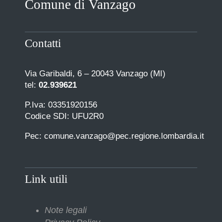
Comune di Vanzago
COMUNICAZIONE
Contatti
Via Garibaldi, 6 – 20043 Vanzago (MI)
tel:
02.939621
P.Iva: 03351920156
Codice SDI: UFU2R0
Pec: comune.vanzago@pec.regione.lombardia.it
Link utili
Note legali