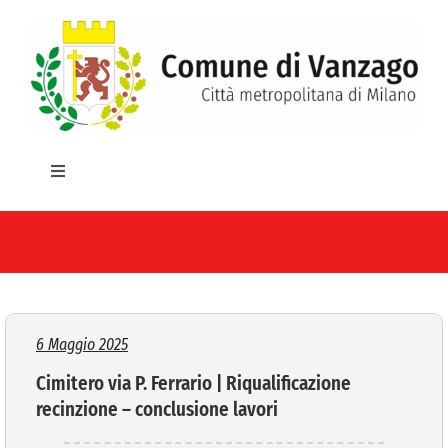
Salta
al
contenuto
Toggle
Navigation
HOME
IL COMUNE
GLI UFFICI
6 Maggio 2025
Cimitero via P. Ferrario | Riqualificazione
SERVIZI E UTILITA’
recinzione – conclusione lavori
AREE TEMATICHE