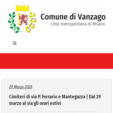
Salta
al
contenuto
Toggle
Navigation
HOME
IL COMUNE
GLI UFFICI
29 Marzo 2026
Cimiteri di via P. Ferrario e Mantegazza | Dal 29
SERVIZI E UTILITA’
marzo al via gli orari estivi
AREE TEMATICHE