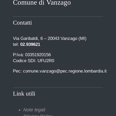
Comune di Vanzago
COMUNICAZIONE
Contatti
Via Garibaldi, 6 – 20043 Vanzago (MI)
tel:
02.939621
P.Iva: 03351920156
Codice SDI: UFU2R0
Pec: comune.vanzago@pec.regione.lombardia.it
Link utili
Note legali