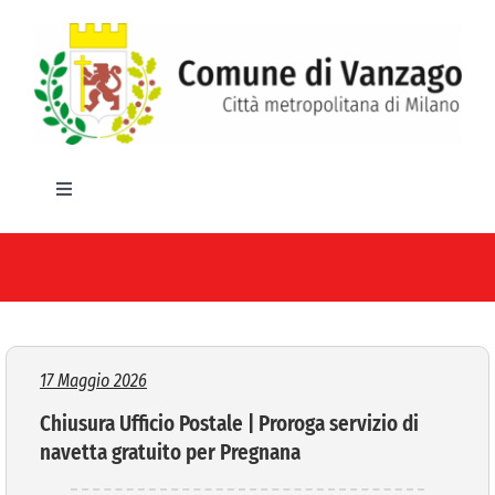
Salta
al
contenuto
Toggle
Navigation
HOME
IL COMUNE
GLI UFFICI
17 Maggio 2026
Chiusura Ufficio Postale | Proroga servizio di
SERVIZI E UTILITA’
navetta gratuito per Pregnana
AREE TEMATICHE