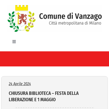
Salta
al
contenuto
Toggle
Navigation
HOME
IL COMUNE
GLI UFFICI
24 Aprile 2024
CHIUSURA BIBLIOTECA – FESTA DELLA
SERVIZI E UTILITA’
LIBERAZIONE E 1 MAGGIO
AREE TEMATICHE