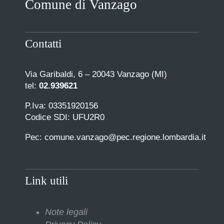
Comune di Vanzago
COMUNICAZIONE
Contatti
Via Garibaldi, 6 – 20043 Vanzago (MI)
tel:
02.939621
P.Iva: 03351920156
Codice SDI: UFU2R0
Pec: comune.vanzago@pec.regione.lombardia.it
Link utili
Note legali