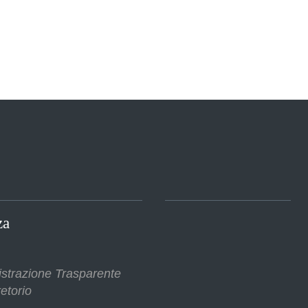
za
strazione Trasparente
etorio