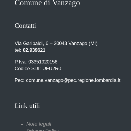
Comune di Vanzago
COMUNICAZIONE
Contatti
Via Garibaldi, 6 – 20043 Vanzago (MI)
tel:
02.939621
P.Iva: 03351920156
Codice SDI: UFU2R0
Pec: comune.vanzago@pec.regione.lombardia.it
Link utili
Note legali