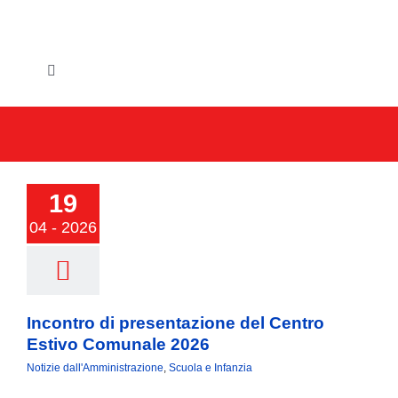
Salta
al
contenuto
Toggle
Navigation
HOME
IL COMUNE
ncontro di
ntazione del
19
GLI UFFICI
tro Estivo
04 - 2026
unale 2026
SERVIZI E UTILITA’
AREE TEMATICHE
Incontro di presentazione del Centro
Estivo Comunale 2026
VIVERE VANZAGO
Notizie dall'Amministrazione
,
Scuola e Infanzia