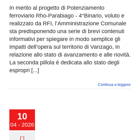
In merito al progetto di Potenziamento
ferroviario Rho-Parabiago - 4°Binario, voluto e
realizzato da RFI, l’Amministrazione Comunale
sta predisponendo una serie di brevi contenuti
informativi per spiegare in modo semplice gli
impatti dell’opera sul territorio di Vanzago, in
relazione allo stato di avanzamento e alle novità.
La seconda pillola è dedicata allo stato degli
espropri [...]
Continua a leggere
zazione nuova
 dell’Acqua
10
o via Achille
04 - 2026
Grandi