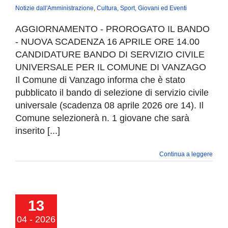
Notizie dall'Amministrazione
,
Cultura, Sport, Giovani ed Eventi
AGGIORNAMENTO - PROROGATO IL BANDO
- NUOVA SCADENZA 16 APRILE ORE 14.00
CANDIDATURE BANDO DI SERVIZIO CIVILE
UNIVERSALE PER IL COMUNE DI VANZAGO
Il Comune di Vanzago informa che è stato
pubblicato il bando di selezione di servizio civile
universale (scadenza 08 aprile 2026 ore 14). Il
Comune selezionerà n. 1 giovane che sarà
inserito [...]
Continua a leggere
O 5×1000 IN
OMUNE |
pagna per
13
are il 5×1000
04 - 2026
 Comune di