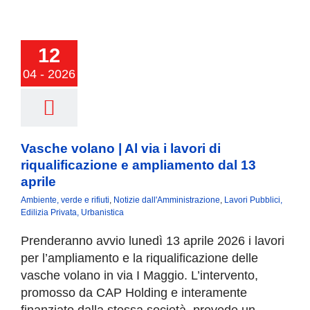
e volano | Al
 i lavori di
12
lificazione e
amento dal 13
04 - 2026
aprile
Vasche volano | Al via i lavori di
riqualificazione e ampliamento dal 13
aprile
Ambiente, verde e rifiuti
,
Notizie dall'Amministrazione
,
Lavori Pubblici,
Edilizia Privata, Urbanistica
Prenderanno avvio lunedì 13 aprile 2026 i lavori
per l’ampliamento e la riqualificazione delle
vasche volano in via I Maggio. L’intervento,
promosso da CAP Holding e interamente