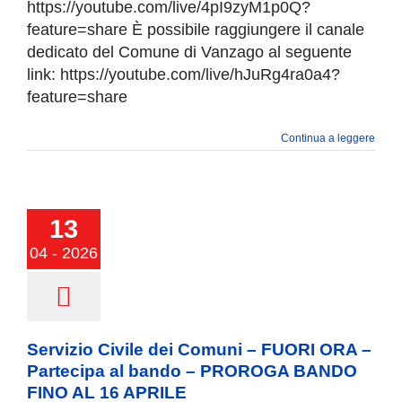
https://youtube.com/live/4pI9zyM1p0Q?
feature=share È possibile raggiungere il canale
dedicato del Comune di Vanzago al seguente
link: https://youtube.com/live/hJuRg4ra0a4?
feature=share
Continua a leggere
zio Civile dei
ni – FUORI
 Partecipa al
13
o – PROROGA
04 - 2026
 FINO AL 16
APRILE
Servizio Civile dei Comuni – FUORI ORA –
Partecipa al bando – PROROGA BANDO
FINO AL 16 APRILE