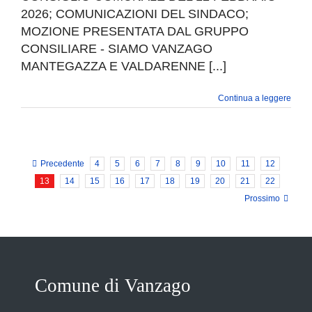
2026; COMUNICAZIONI DEL SINDACO;
MOZIONE PRESENTATA DAL GRUPPO
CONSILIARE - SIAMO VANZAGO
MANTEGAZZA E VALDARENNE [...]
Continua a leggere
Precedente
4
5
6
7
8
9
10
11
12
13
14
15
16
17
18
19
20
21
22
Prossimo
Comune di Vanzago