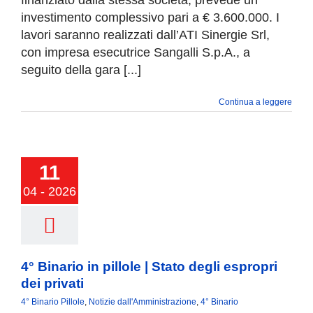
finanziato dalla stessa società, prevede un
investimento complessivo pari a € 3.600.000. I
lavori saranno realizzati dall’ATI Sinergie Srl,
con impresa esecutrice Sangalli S.p.A., a
seguito della gara [...]
Continua a leggere
rio in pillole |
11
degli espropri
ei privati
04 - 2026
4° Binario in pillole | Stato degli espropri
dei privati
4° Binario Pillole
,
Notizie dall'Amministrazione
,
4° Binario