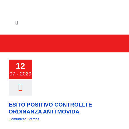
Salta
al
contenuto
Toggle
Navigation
HOME
IL COMUNE
12
GLI UFFICI
07 - 2020
SERVIZI E UTILITA’
AREE TEMATICHE
ESITO POSITIVO CONTROLLI E
ORDINANZA ANTI MOVIDA
VIVERE VANZAGO
Comunicati Stampa