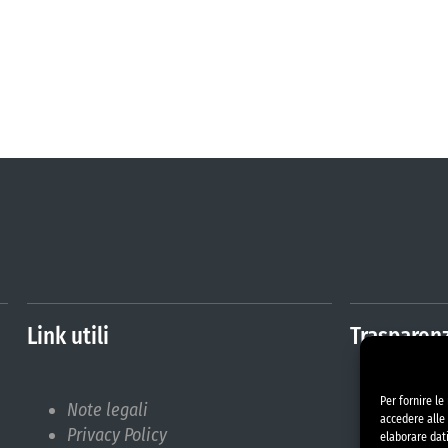
Link utili
Trasparen
Per fornire l
Note legali
Amminis
accedere alle 
Privacy Policy
Albo Pr
elaborare dat